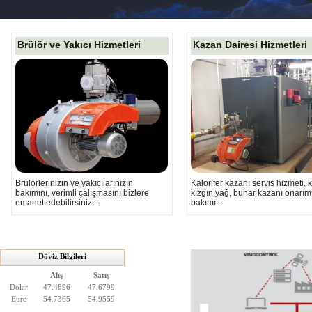
Brülör ve Yakıcı Hizmetleri
Kazan Dairesi Hizmetleri
Brülörlerinizin ve yakıcılarınızın
Kalorifer kazanı servis hizmeti, k
bakımını, verimli çalışmasını bizlere
kızgın yağ, buhar kazanı onarım
emanet edebilirsiniz...
bakımı...
Döviz Bilgileri
Alış
Satış
Dolar
47.4896
47.6799
Euro
54.7365
54.9559