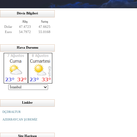
Döviz Bilgileri
Alış
Satış
Dolar
47.4723
47.6625
Euro
54.7972
55.0168
Hava Durumu
Linkler
DÇDBALTUR
AZERBAYCAN ŞUBEMİZ
Site Haritası