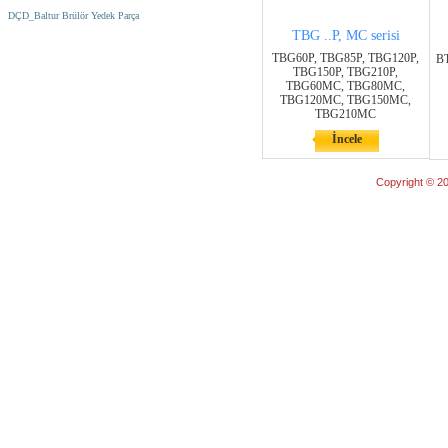
DÇD_Baltur Brülör Yedek Parça
TBG ..P, MC serisi
TBG60P, TBG85P, TBG120P,
BT
TBG150P, TBG210P,
TBG60MC, TBG80MC,
TBG120MC, TBG150MC,
TBG210MC
İncele
Copyright © 20