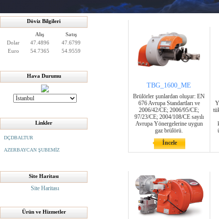
Döviz Bilgileri
Alış
Satış
Dolar
47.4896
47.6799
Euro
54.7365
54.9559
Hava Durumu
TBG_1600_ME
Brülörler şunlardan oluşur: EN
676 Avrupa Standartları ve
Y
2006/42/CE; 2006/95/CE;
tü
97/23/CE; 2004/108/CE sayılı
Linkler
Avrupa Yönergelerine uygun
gaz brülörü.
DÇDBALTUR
İncele
AZERBAYCAN ŞUBEMİZ
Site Haritası
Site Haritası
Ürün ve Hizmetler