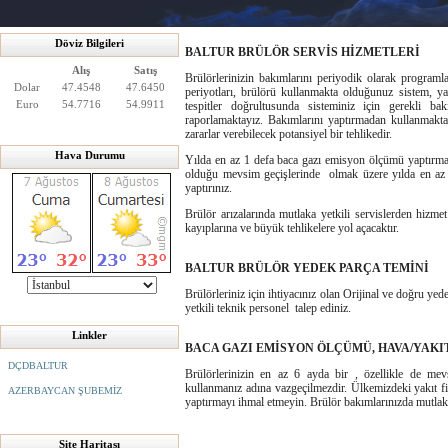
Döviz Bilgileri
BALTUR BRÜLÖR SERVİS HİZMETLERİ
Alış
Satış
Brülörlerinizin bakımlarını periyodik olarak programla
Dolar
47.4548
47.6450
periyotları, brülörü kullanmakta olduğunuz sistem, yakı
Euro
54.7716
54.9911
tespitler doğrultusunda sisteminiz için gerekli ba
raporlamaktayız. Bakımlarını yaptırmadan kullanmak
zararlar verebilecek potansiyel bir tehlikedir.
Hava Durumu
Yılda en az 1 defa baca gazı emisyon ölçümü yaptırma
olduğu mevsim geçişlerinde olmak üzere yılda en az ik
yaptırınız.
Brülör arızalarında mutlaka yetkili servislerden hizmet 
kayıplarına ve büyük tehlikelere yol açacaktır.
BALTUR BRÜLÖR YEDEK PARÇA TEMİNİ
Brülörleriniz için ihtiyacınız olan Orijinal ve doğru ye
yetkili teknik personel talep ediniz.
Linkler
BACA GAZI EMİSYON ÖLÇÜMÜ, HAVA/YAKI
DÇDBALTUR
Brülörlerinizin en az 6 ayda bir , özellikle de mev
kullanmanız adına vazgeçilmezdir. Ülkemizdeki yakıt fi
AZERBAYCAN ŞUBEMİZ
yaptırmayı ihmal etmeyin. Brülör bakımlarınızda mutlaka
Site Haritası