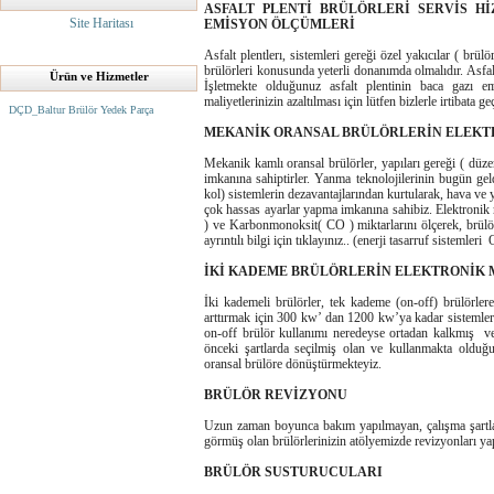
ASFALT PLENTİ BRÜLÖRLERİ SERVİS H
Site Haritası
EMİSYON ÖLÇÜMLERİ
Asfalt plentlerı, sistemleri gereği özel yakıcılar ( brül
brülörleri konusunda yeterli donanımda olmalıdır. Asfalt
Ürün ve Hizmetler
İşletmekte olduğunuz asfalt plentinin baca gazı e
maliyetlerinizin azaltılması için lütfen bizlerle irtibata ge
DÇD_Baltur Brülör Yedek Parça
MEKANİK ORANSAL BRÜLÖRLERİN ELEK
Mekanik kamlı oransal brülörler, yapıları gereği ( düze
imkanına sahiptirler. Yanma teknolojilerinin bugün geld
kol) sistemlerin dezavantajlarından kurtularak, hav
çok hassas ayarlar yapma imkanına sahibiz. Elektronik
) ve Karbonmonoksit( CO ) miktarlarını ölçerek, brü
ayrıntılı bilgi için tıklayınız.. (enerji tasarruf sistemle
İKİ KADEME BRÜLÖRLERİN ELEKTRONİK
İki kademeli brülörler, tek kademe (on-off) brülörler
arttırmak için 300 kw’ dan 1200 kw’ya kadar sistemlerd
on-off brülör kullanımı neredeyse ortadan kalkmış ve
önceki şartlarda seçilmiş olan ve kullanmakta olduğu
oransal brülöre dönüştürmekteyiz.
BRÜLÖR REVİZYONU
Uzun zaman boyunca bakım yapılmayan, çalışma şartları
görmüş olan brülörlerinizin atölyemizde revizyonları yapı
BRÜLÖR SUSTURUCULARI