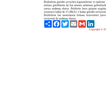
Brülörlerin gürültü seviyeleri kapasitelerine ve tipler
artması gürültünün iki kat artması anlamına gelmektedir
yarıya azaltmış oluruz. Brülörün hava girişine uygulay
susturucu kabin ile 15 dB(A)’ e kadar gürültü seviyesini 
Brülörlerin fan motorlarına frekans konvertörü (inve
seviyesini de azaltmış oluruz.
Paylaş
Facebook
Twitter
Email
Gmail
LinkedIn
Copyright © 20