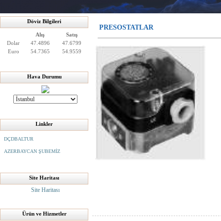
Döviz Bilgileri
PRESOSTATLAR
Alış
Satış
Dolar
47.4896
47.6799
Euro
54.7365
54.9559
Hava Durumu
Linkler
DÇDBALTUR
AZERBAYCAN ŞUBEMİZ
Site Haritası
Site Haritası
Ürün ve Hizmetler