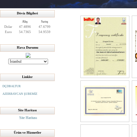
Döviz Bilgileri
Alış
Satış
Dolar
47.4896
47.6799
Euro
54.7365
54.9559
Hava Durumu
Linkler
DÇDBALTUR
AZERBAYCAN ŞUBEMİZ
Site Haritası
Site Haritası
Ürün ve Hizmetler