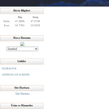
Döviz Bilgileri
Alış
Satış
Dolar
47.4896
47.6799
Euro
54.7365
54.9559
Hava Durumu
Linkler
DÇDBALTUR
AZERBAYCAN ŞUBEMİZ
Site Haritası
Site Haritası
Ürün ve Hizmetler